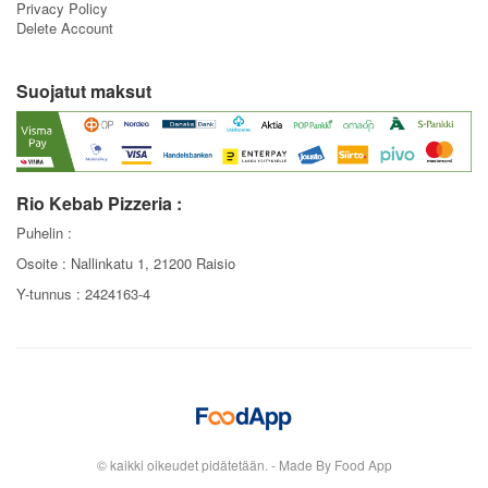
- palveluiden kehittäminen, raportointi (mm. tilaushistoria) sekä
Privacy Policy
personointi
Delete Account
- väärinkäytösten estäminen; ja
- markkinointi (asiakkaan erillisen suostumuksen mukaan)
Rekisterin tietosisältö
Suojatut maksut
Henkilötiedot:
- henkilön etu- ja sukunimi
- toimistusosoite
- asiakasnumero
Rio Kebab Pizzeria :
- puhelinnumero
Puhelin :
- IP-osoite
Osoite : Nallinkatu 1, 21200 Raisio
Y-tunnus : 2424163-4
Tilaustiedot:
- tilatut tuotteet
- tuotteiden lisäätiedot
- tilauksen summa
- tilauksen toimitusosoite
- toimitustapa
- maksutapa
- käytetty bonuksen määrä
- asiakkaan tilaus kanava esim. web tai sovellus
© kaikki oikeudet pidätetään. - Made By Food App
- tilauksen aika