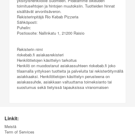
yksityishenkilöille Suomeen. Pidätämme oikeuden
toimitusehtojen ja hintojen muutoksiin. Tuotteiden hinnat
sisältävät arvonlisäveron.
Rekisterinpitäjä Rio Kebab Pizzeria
Sähköposti:
Puhelin:
Postiosoite: Nallinkatu 1, 21200 Raisio
Rekisterin nimi
riokebab.fi asiakasrekisteri
Henkilötietojen käsittelyn tarkoitus
Henkilö on muodostanut asiakassuhteen riokebab.fi joko
tilaamalla yrityksen tuotteita ja palveluita tai rekisteröitymällä
asiakkaaksi. Henkilötietojen käsittelyn perusteena on
asiakassuhde, asiakkaan valtuuttama toimeksianto tai
suostumus sekä tietyissä tapauksissa viranomaisen
määrämän lainsäädäntöön perustuvan velvollisuuden
täyttäminen. Henkilötietoja kerätään, jotta asiakkaalle voidaan
tuottaa palveluita.
Henkilötietojen käyttötarkoitukset:
Linkit:
- asiakkaan tunnistaminen sekä käyttöoikeuksien hallinta
- asiakassuhteen ylläpitäminen, analysointi sekä
Meistä
asiakassuhdeviestintä
Term of Services