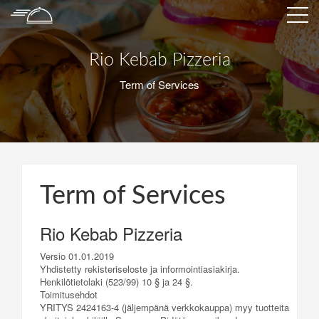
Rio Kebab Pizzeria
Term of Services
Term of Services
Rio Kebab Pizzeria
Versio 01.01.2019
Yhdistetty rekisteriseloste ja informointiasiakirja.
Henkilötietolaki (523/99) 10 § ja 24 §.
Toimitusehdot
YRITYS 2424163-4 (jäljempänä verkkokauppa) myy tuotteita