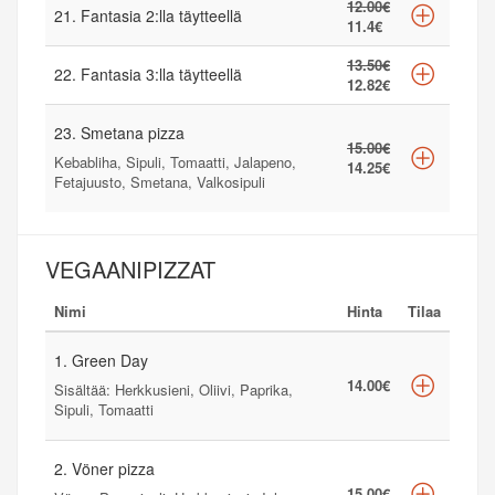
12.00€
21. Fantasia 2:lla täytteellä
11.4€
13.50€
22. Fantasia 3:lla täytteellä
12.82€
23. Smetana pizza
15.00€
Kebabliha, Sipuli, Tomaatti, Jalapeno,
14.25€
Fetajuusto, Smetana, Valkosipuli
VEGAANIPIZZAT
Nimi
Hinta
Tilaa
1. Green Day
14.00€
Sisältää: Herkkusieni, Oliivi, Paprika,
Sipuli, Tomaatti
2. Vöner pizza
15.00€