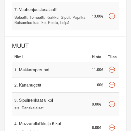
7. Vuohenjuustosalaatti
13.00€
Salaatti, Tomaatti, Kurkku, Sipuli, Paprika,
Balsamico-kastike, Pesto, Leipä
MUUT
Nimi
Hinta
Tilaa
1. Makkaraperunat
11.00€
2. Kananugetit
11.00€
3. Sipulirenkaat 8 kpl
8.00€
sis. Ranskalaiset
4. Mozzarellatikkuja 5 kpl
8.00€