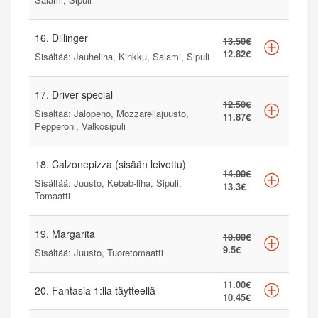
16. Dillinger
13.50€
12.82€
Sisältää: Jauheliha, Kinkku, Salami, Sipuli
17. Driver special
12.50€
Sisältää: Jalopeno, Mozzarellajuusto,
11.87€
Pepperoni, Valkosipuli
18. Calzonepizza (sisään leivottu)
14.00€
Sisältää: Juusto, Kebab-liha, Sipuli,
13.3€
Tomaatti
19. Margarita
10.00€
9.5€
Sisältää: Juusto, Tuoretomaatti
11.00€
20. Fantasia 1:lla täytteellä
10.45€