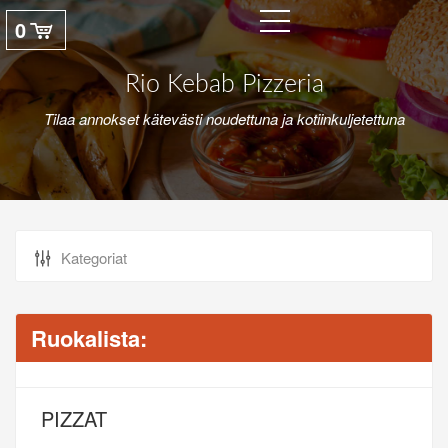
0
Rio Kebab Pizzeria
Tilaa annokset kätevästi noudettuna ja kotiinkuljetettuna
Ruokalista:
PIZZAT