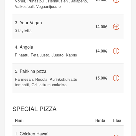
Vöner, Punasipuli, Herkkusieni, Jalapeno,
Valkosipuli, Vegaanijuusto
3. Your Vegan
14.00€
3 täytettä
4. Angola
14.00€
Pinaatti, Fetajuusto, Juusto, Kapris
5. Pähkinä pizza
15.00€
Parmesan, Rucola, Aurinkokuivattu
tomaatti, Grililattu munakoiso
SPECIAL PIZZA
Nimi
Hinta
Tilaa
1. Chicken Hawai